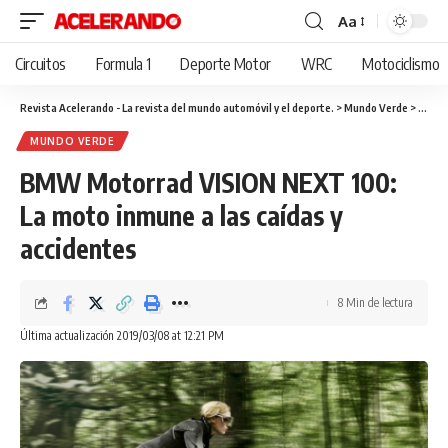
Aa
Cambiar
tamaño
Circuitos
Formula 1
Deporte Motor
WRC
Motociclismo
de
fuente
Revista Acelerando - La revista del mundo automóvil y el deporte.
>
Mundo Verde
>
BMW M
MUNDO VERDE
BMW Motorrad VISION NEXT 100:
La moto inmune a las caídas y
accidentes
8 Min de lectura
Última actualización 2019/03/08 at 12:21 PM