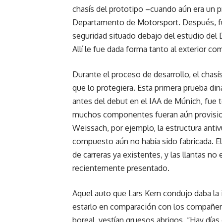
chasís del prototipo –cuando aún era un p
Departamento de Motorsport. Después, fue 
seguridad situado debajo del estudio del
Allí le fue dada forma tanto al exterior com
Durante el proceso de desarrollo, el chasís 
que lo protegiera. Esta primera prueba di
antes del debut en el IAA de Múnich, fue
muchos componentes fueran aún provisiona
Weissach, por ejemplo, la estructura antiv
compuesto aún no había sido fabricada. El 
de carreras ya existentes, y las llantas no
recientemente presentado.
Aquel auto que Lars Kern condujo daba la
estarlo en comparación con los compañero
boreal, vestían gruesos abrigos. “Hay días