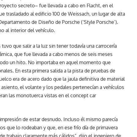
royecto secreto– fue llevada a cabo en Flacht, en el
trasladado al edificio 100 de Weissach, un lugar de alta
 Departamento de Diseño de Porsche (‘Style Porsche’).
o al interior del vehículo.
tuvo que salir a la luz sin tener todavía una carrocería
námica, que fue llevada a cabo menos de seis meses
 todo un hito. No importaba en aquel momento que
les. En esta primera salida a la pista de pruebas de
uelco era de acero dado que la jaula definitiva de material
asiento, el volante y los pedales pertenecían a vehículos
 eran las monotuerca vistas en el concept car
 impresión de estar desnudo. Incluso él mismo parecía
s que lo rodeaban y que, en ese frío día de primavera
 de trabajo claramente más cálidos”, dijo el ingeniero de