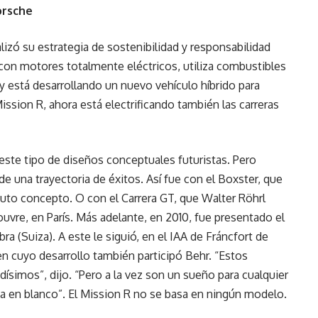
orsche
alizó su estrategia de sostenibilidad y responsabilidad
con motores totalmente eléctricos, utiliza combustibles
y está desarrollando un nuevo vehículo híbrido para
 Mission R, ahora está electrificando también las carreras
ste tipo de diseños conceptuales futuristas. Pero
e una trayectoria de éxitos. Así fue con el Boxster, que
uto concepto. O con el Carrera GT, que Walter Röhrl
uvre, en París. Más adelante, en 2010, fue presentado el
ra (Suiza). A este le siguió, en el IAA de Fráncfort de
en cuyo desarrollo también participó Behr. “Estos
ísimos”, dijo. “Pero a la vez son un sueño para cualquier
oja en blanco”. El Mission R no se basa en ningún modelo.