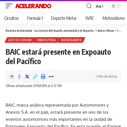
Aa
Cambiar
tamaño
Circuitos
Formula 1
Deporte Motor
WRC
Motociclismo
de
fuente
Revista Acelerando - La revista del mundo automóvil y el deporte.
>
Autos Show
>
BAIC estará presente en Expoauto del Pacífico
AUTOS SHOW
INDUSTRIA
NOVEDADES
BAIC estará presente en Expoauto
del Pacífico
1 Min de lectura
Última actualización 2019/07/16 at 6:12 PM
BAIC, marca asiática representada por Automotores y
Anexos S.A. en el país, estará presente en uno de los
eventos automotrices más importantes en la ciudad de
Portoviejo, Expoauto del Pacífico. En esta ocasión, el Parque