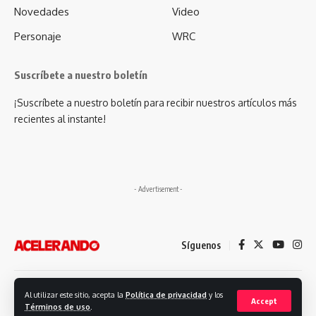
Novedades
Video
Personaje
WRC
Suscríbete a nuestro boletín
¡Suscríbete a nuestro boletín para recibir nuestros artículos más
recientes al instante!
- Advertisement -
Síguenos
Desarrollado por: Futuro Comunicación
Al utilizar este sitio, acepta la
Política de privacidad
y los
Accept
Términos de uso
.
© 2023. Revista Acelerando, Todos los derechos reservados