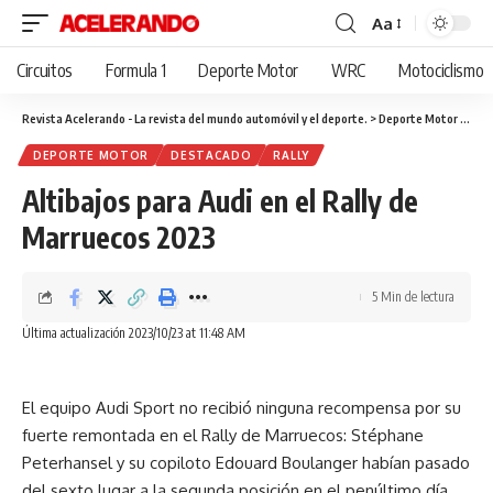
Aa
Cambiar
tamaño
Circuitos
Formula 1
Deporte Motor
WRC
Motociclismo
de
fuente
Revista Acelerando - La revista del mundo automóvil y el deporte.
>
Deporte Motor
>
Alti
DEPORTE MOTOR
DESTACADO
RALLY
Altibajos para Audi en el Rally de
Marruecos 2023
5 Min de lectura
Última actualización 2023/10/23 at 11:48 AM
El equipo Audi Sport no recibió ninguna recompensa por su
fuerte remontada en el Rally de Marruecos: Stéphane
Peterhansel y su copiloto Edouard Boulanger habían pasado
del sexto lugar a la segunda posición en el penúltimo día.