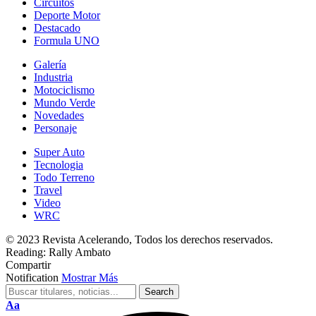
Circuitos
Deporte Motor
Destacado
Formula UNO
Galería
Industria
Motociclismo
Mundo Verde
Novedades
Personaje
Super Auto
Tecnologia
Todo Terreno
Travel
Video
WRC
© 2023 Revista Acelerando, Todos los derechos reservados.
Reading:
Rally Ambato
Compartir
Notification
Mostrar Más
Cambiar
Aa