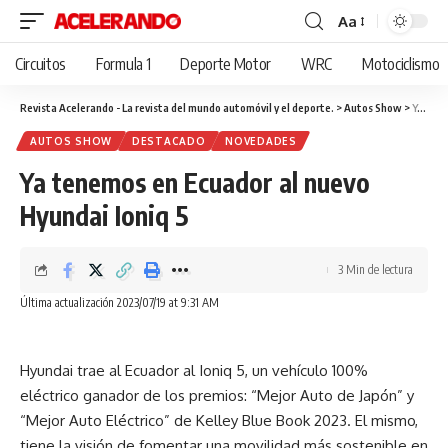
Aa
Cambiar
tamaño
Circuitos
Formula 1
Deporte Motor
WRC
Motociclismo
de
fuente
Revista Acelerando - La revista del mundo automóvil y el deporte.
>
Autos Show
>
Ya tenemos en Ecuador al nuevo Hyundai Ioniq 5
AUTOS SHOW
DESTACADO
NOVEDADES
Ya tenemos en Ecuador al nuevo
Hyundai Ioniq 5
3 Min de lectura
Última actualización 2023/07/19 at 9:31 AM
Hyundai trae al Ecuador al Ioniq 5, un vehículo 100%
eléctrico ganador de los premios: “Mejor Auto de Japón” y
“Mejor Auto Eléctrico” de Kelley Blue Book 2023. El mismo,
tiene la visión de fomentar una movilidad más sostenible en