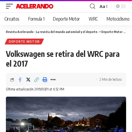
Aa
Cambiar
tamaño
Circuitos
Formula 1
Deporte Motor
WRC
Motociclismo
de
fuente
Revista Acelerando - La revista del mundo automóvil y el deporte.
>
Deporte Motor
>
Volk
DEPORTE MOTOR
Volkswagen se retira del WRC para
el 2017
2 Min de lectura
Última actualización 2019/03/11 at 6:52 PM