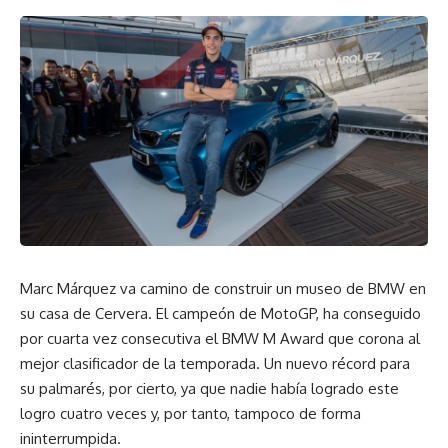
Sam Bird por conformar el primer podio de esta nueva
categoría.
La Fórmula E es una nueva muestra de la innovación y la
pasión de Renault por el automovilismo. Renault se siente
orgulloso de liderar la revolución de los eléctricos.
Facebook
¿Qué opinas?
Marc Márquez va camino de construir un museo de BMW en
su casa de Cervera. El campeón de MotoGP, ha conseguido
por cuarta vez consecutiva el BMW M Award que corona al
Love
Sad
Happy
Sleepy
mejor clasificador de la temporada. Un nuevo récord para
0
0
0
0
su palmarés, por cierto, ya que nadie había logrado este
logro cuatro veces y, por tanto, tampoco de forma
ininterrumpida.