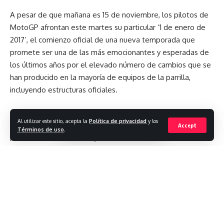
Love
Sad
Happy
Sleepy
A pesar de que mañana es 15 de noviembre, los pilotos de
0
0
0
0
MotoGP afrontan este martes su particular ‘1 de enero de
2017’, el comienzo oficial de una nueva temporada que
promete ser una de las más emocionantes y esperadas de
Dejar un comentario
los últimos años por el elevado número de cambios que se
han producido en la mayoría de equipos de la parrilla,
incluyendo estructuras oficiales.
El Circuit de Valencia Ricardo Tormo acogerá entre el
Al utilizar este sitio, acepta la
Política de privacidad
y los
martes y el miércoles el primer test de pretemporada del
Accept
Términos de uso
.
Mundial de MotoGP 2017, en horario de 10:00 a 17:00 con
acceso gratuito para todos los aficionados dentro de la
Tribuna de Boxes. Desde casa también se podrá seguir en
directo por Movistar MotoGP.
Dos jornadas en las que seremos testigos de numerosos
estrenos, entre ellos dos de los más esperados: el de Jorge