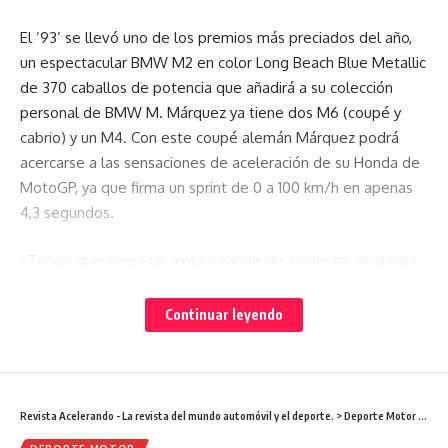
Dejar un comentario
El ’93’ se llevó uno de los premios más preciados del año,
un espectacular BMW M2 en color Long Beach Blue Metallic
de 370 caballos de potencia que añadirá a su colección
personal de BMW M. Márquez ya tiene dos M6 (coupé y
cabrio) y un M4. Con este coupé alemán Márquez podrá
acercarse a las sensaciones de aceleración de su Honda de
MotoGP, ya que firma un sprint de 0 a 100 km/h en apenas
4,3 segundos.
«Tengo que empezar a plantearme de aumentar mi garaje
en casa», bromeaba el pentacampeón del mundo en el acto
de entrega del premio, que recibió de manos de Carmelo
Continuar leyendo
Ezpeleta, consejero delegado de Dorna Sports y Frank van
Meel, presidente de BMW M GmbH. «No puedo esperer de
conducir el BMW M2 y tengo que admitir que aqui en casa
ya hay una pequeña pelea sobre quien va a coger el coche
Revista Acelerando - La revista del mundo automóvil y el deporte.
>
Deporte Motor
>
Pilo
primero ya que mi madre y mi hermano Alex quieren