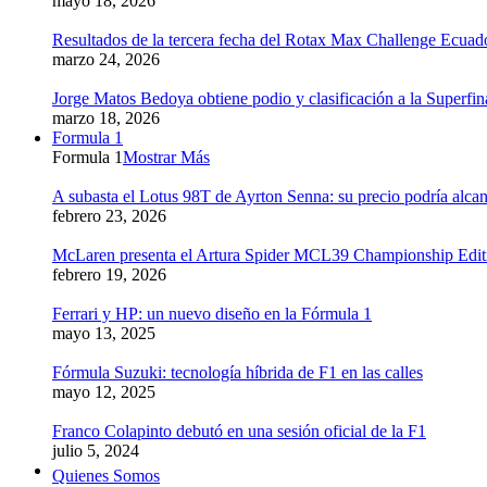
mayo 18, 2026
Resultados de la tercera fecha del Rotax Max Challenge Ecuad
marzo 24, 2026
Jorge Matos Bedoya obtiene podio y clasificación a la Superfi
marzo 18, 2026
Formula 1
Formula 1
Mostrar Más
A subasta el Lotus 98T de Ayrton Senna: su precio podría alcan
febrero 23, 2026
McLaren presenta el Artura Spider MCL39 Championship Edition
febrero 19, 2026
Ferrari y HP: un nuevo diseño en la Fórmula 1
mayo 13, 2025
Fórmula Suzuki: tecnología híbrida de F1 en las calles
mayo 12, 2025
Franco Colapinto debutó en una sesión oficial de la F1
julio 5, 2024
Quienes Somos