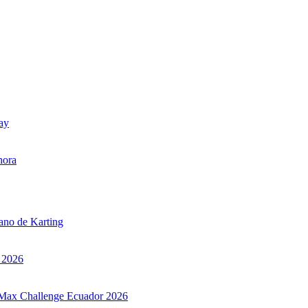
uay
hora
iano de Karting
r 2026
ax Max Challenge Ecuador 2026