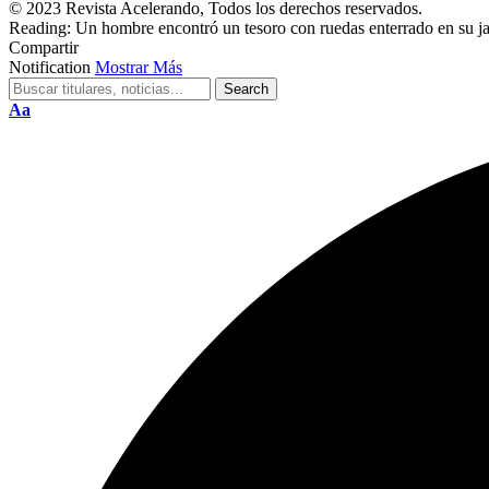
© 2023 Revista Acelerando, Todos los derechos reservados.
Reading:
Un hombre encontró un tesoro con ruedas enterrado en su ja
Compartir
Notification
Mostrar Más
Cambiar
Aa
tamaño
de
fuente