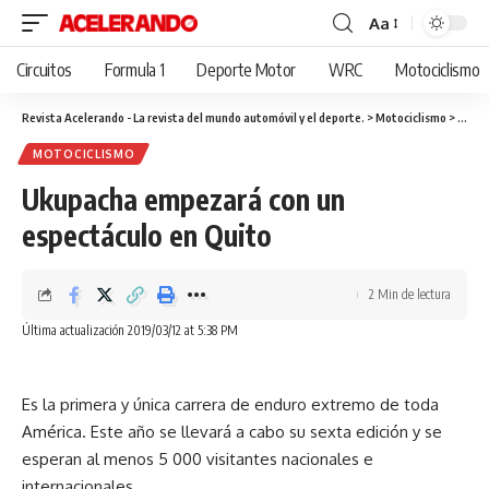
Aa
Cambiar
tamaño
Circuitos
Formula 1
Deporte Motor
WRC
Motociclismo
de
fuente
Revista Acelerando - La revista del mundo automóvil y el deporte.
>
Motociclismo
>
Ukupa
MOTOCICLISMO
Ukupacha empezará con un
espectáculo en Quito
2 Min de lectura
Última actualización 2019/03/12 at 5:38 PM
Es la primera y única carrera de enduro extremo de toda
América. Este año se llevará a cabo su sexta edición y se
esperan al menos 5 000 visitantes nacionales e
internacionales.