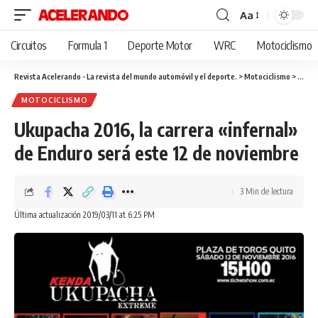
Aa
Cambiar
tamaño
Circuitos
Formula 1
Deporte Motor
WRC
Motociclismo
de
fuente
Revista Acelerando - La revista del mundo automóvil y el deporte.
>
Motociclismo
>
Ukupa
MOTOCICLISMO
Ukupacha 2016, la carrera «infernal»
de Enduro será este 12 de noviembre
3 Min de lectura
Última actualización 2019/03/11 at 6:25 PM