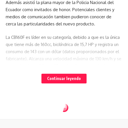
Además asistió la plana mayor de la Policia Nacional del
Ecuador como invitados de honor. Potenciales clientes y
medios de comunicación tambien pudieron conocer de
cerca las particularidades del nuevo producto.
La CB160F es líder en su categoría, debido a que es la única
que tiene más de 160cc, bicilíndrica de 15,7 HP y registra un
consumo de 143 con un dólar (datos proporcionados por el
fabricante). Alcanza una velocidad máxima de 130 km/h y se
encuentra disponible en 43 puntos de venta a nivel
nacional.
Continuar leyendo
Estéticamente presenta una imagen moderna y deportiva,
aparenta ser de mayor cilindraje, aún así no resulta pesada,
sus 140 kg de la hacen muy ágil y versatil para maniobrar en
la ciudad y el tráfico. La rueda delantera posee un freno de
disco, mientras que la posterior equipa un freno de tambor.
Esta moto aún conserva el sistema de carburador y la