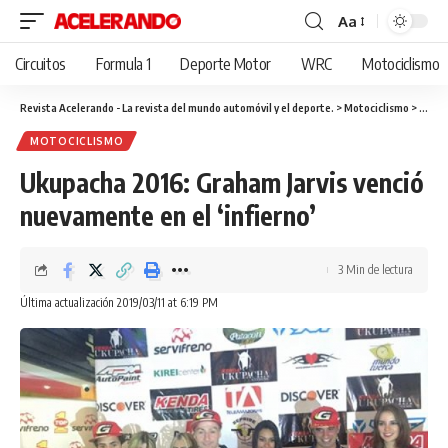
Aa
Cambiar
tamaño
Circuitos
Formula 1
Deporte Motor
WRC
Motociclismo
de
fuente
Revista Acelerando - La revista del mundo automóvil y el deporte.
>
Motociclismo
>
Ukupa
MOTOCICLISMO
Ukupacha 2016: Graham Jarvis venció
nuevamente en el ‘infierno’
3 Min de lectura
Última actualización 2019/03/11 at 6:19 PM