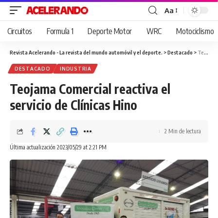
Aa
Cambiar
tamaño
Circuitos
Formula 1
Deporte Motor
WRC
Motociclismo
de
fuente
Revista Acelerando - La revista del mundo automóvil y el deporte.
>
Destacado
>
Teojama Comercial reactiva el servicio de Clínicas Hino
DESTACADO
INDUSTRIA
Teojama Comercial reactiva el
servicio de Clínicas Hino
2 Min de lectura
Última actualización 2023/05/29 at 2:21 PM