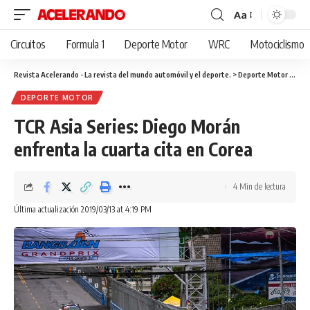
Aa
Cambiar
tamaño
Circuitos
Formula 1
Deporte Motor
WRC
Motociclismo
de
fuente
Revista Acelerando - La revista del mundo automóvil y el deporte.
>
Deporte Motor
>
TCR 
DEPORTE MOTOR
TCR Asia Series: Diego Morán
enfrenta la cuarta cita en Corea
4 Min de lectura
Última actualización 2019/03/13 at 4:19 PM