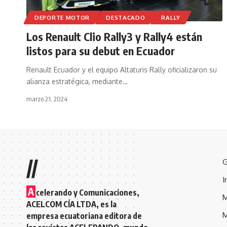
DEPORTE MOTOR
DESTACADO
RALLY
Los Renault Clio Rally3 y Rally4 están
listos para su debut en Ecuador
Renault Ecuador y el equipo Altaturis Rally oficializaron su
alianza estratégica, mediante
…
marzo 21, 2024
//
G
I
A
celerando y Comunicaciones,
M
ACELCOM CÍA LTDA, es la
M
empresa ecuatoriana editora de