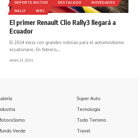
DEPORTE MOTOR
DESTACADO
NOVEDADES
RALLY
WRC
El primer Renault Clio Rally3 llegará a
Ecuador
El 2024 inicia con grandes noticias para el automovilismo
ecuatoriano. En febrero,
…
enero 23, 2024
alería
Super Auto
ndustria
Tecnologia
otociclismo
Todo Terreno
undo Verde
Travel