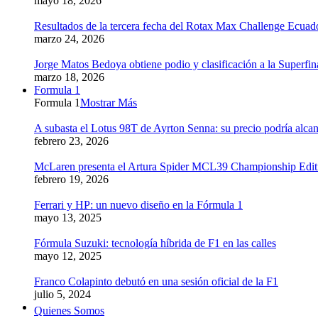
mayo 18, 2026
Resultados de la tercera fecha del Rotax Max Challenge Ecuad
marzo 24, 2026
Jorge Matos Bedoya obtiene podio y clasificación a la Superfi
marzo 18, 2026
Formula 1
Formula 1
Mostrar Más
A subasta el Lotus 98T de Ayrton Senna: su precio podría alcan
febrero 23, 2026
McLaren presenta el Artura Spider MCL39 Championship Edition
febrero 19, 2026
Ferrari y HP: un nuevo diseño en la Fórmula 1
mayo 13, 2025
Fórmula Suzuki: tecnología híbrida de F1 en las calles
mayo 12, 2025
Franco Colapinto debutó en una sesión oficial de la F1
julio 5, 2024
Quienes Somos