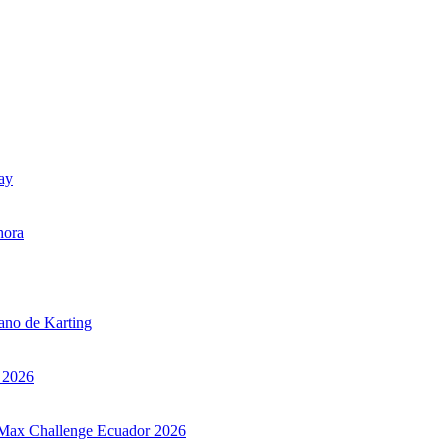
uay
hora
iano de Karting
r 2026
ax Max Challenge Ecuador 2026