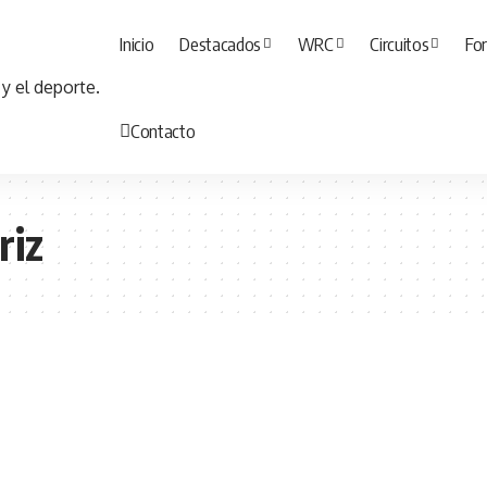
Inicio
Destacados
WRC
Circuitos
For
Contacto
riz