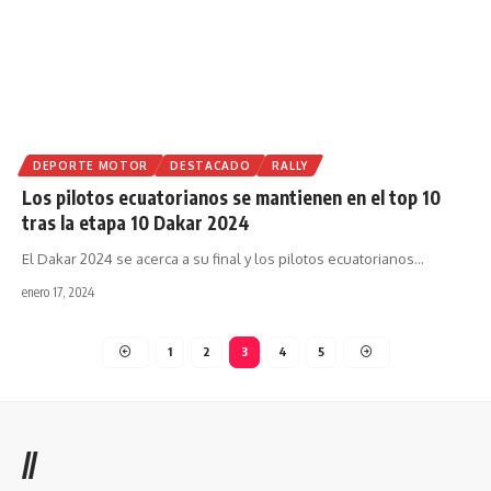
DEPORTE MOTOR
DESTACADO
RALLY
Los pilotos ecuatorianos se mantienen en el top 10
tras la etapa 10 Dakar 2024
El Dakar 2024 se acerca a su final y los pilotos ecuatorianos
…
enero 17, 2024
1
2
3
4
5
//