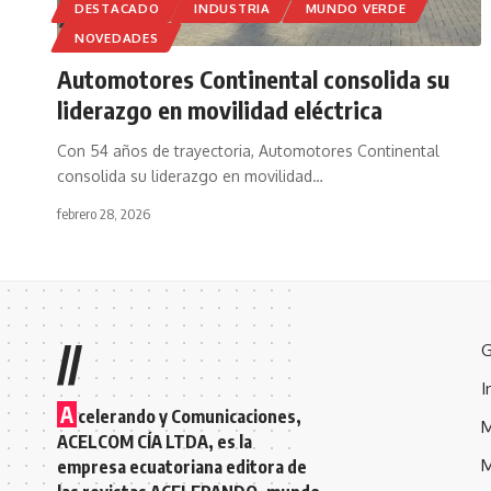
DESTACADO
INDUSTRIA
MUNDO VERDE
NOVEDADES
Automotores Continental consolida su
liderazgo en movilidad eléctrica
Con 54 años de trayectoria, Automotores Continental
consolida su liderazgo en movilidad
…
febrero 28, 2026
//
G
I
A
celerando y Comunicaciones,
M
ACELCOM CÍA LTDA, es la
M
empresa ecuatoriana editora de