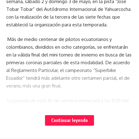
semana, sábado 2 y domingo 3 de mayo, en la pista “José
Tobar Tobar” del Autódromo Internacional de Yahuarcocha
con la realización de la tercera de las siete fechas que
estableció la organización para esta temporada.
Más de medio centenar de pilotos ecuatorianos y
colombianos, divididos en ocho categorías, se enfrentarán
en la válida final del mini torneo de invierno en busca de las
primeras coronas parciales de esta modalidad. De acuerdo
al Reglamento Particular, el campeonato “Superbike
Ecuador” tendrá más adelante otro certamen parcial, el de
verano, más una gran final.
La jornada de este fin de semana empezará a las 11:00 del
sábado 2 de mayo con las primeras prácticas libres de las
categorías damas, 250 cm3 Aire y 250 Agua. Treinta
Continuar leyendo
minutos más tarde saldrán a la pista las series Naked (600
cm3 y 1000) y la Open 500. Y finalmente, a partir del