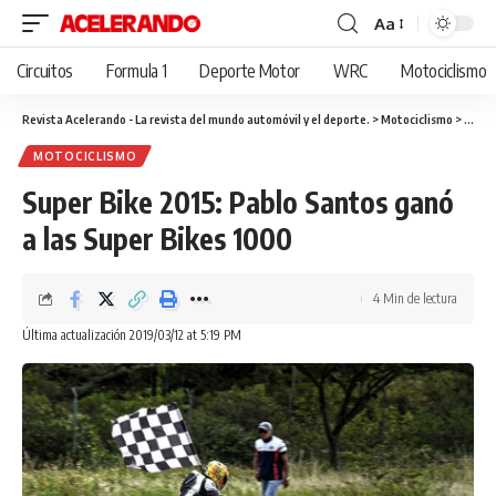
Aa
Cambiar
tamaño
Circuitos
Formula 1
Deporte Motor
WRC
Motociclismo
de
fuente
Revista Acelerando - La revista del mundo automóvil y el deporte.
>
Motociclismo
>
Super
MOTOCICLISMO
Super Bike 2015: Pablo Santos ganó
a las Super Bikes 1000
4 Min de lectura
Última actualización 2019/03/12 at 5:19 PM