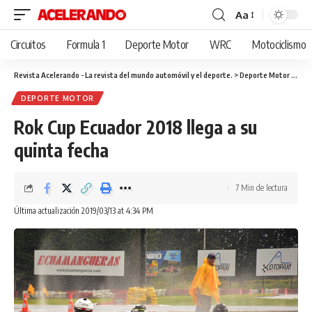
Aa
Cambiar
tamaño
Circuitos
Formula 1
Deporte Motor
WRC
Motociclismo
de
fuente
Revista Acelerando - La revista del mundo automóvil y el deporte.
>
Deporte Motor
>
Rok 
DEPORTE MOTOR
Rok Cup Ecuador 2018 llega a su
quinta fecha
7 Min de lectura
Última actualización 2019/03/13 at 4:34 PM