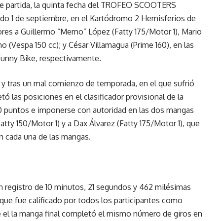
la de partida, la quinta fecha del TROFEO SCOOTERS
o 1 de septiembre, en el Kartódromo 2 Hemisferios de
res a Guillermo “Memo” López (Fatty 175/Motor 1), Mario
o (Vespa 150 cc); y César Villamagua (Prime 160), en las
Funny Bike, respectivamente.
, y tras un mal comienzo de temporada, en el que sufrió
 las posiciones en el clasificador provisional de la
50 puntos e imponerse con autoridad en las dos mangas
tty 150/Motor 1) y a Dax Álvarez (Fatty 175/Motor 1), que
en cada una de las mangas.
 un registro de 10 minutos, 21 segundos y 462 milésimas
 que fue calificado por todos los participantes como
e el la manga final completó el mismo número de giros en