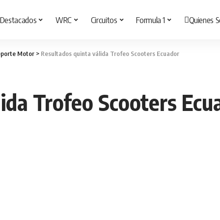
Destacados
WRC
Circuitos
Formula 1
Quienes 
porte Motor
>
Resultados quinta válida Trofeo Scooters Ecuador
lida Trofeo Scooters Ecu