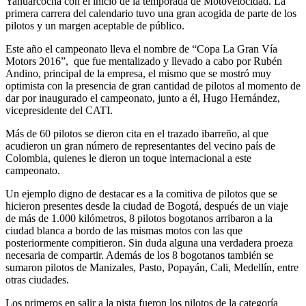
Yahuarcocha con el inicio de la temporada de Motovelocidad. La
primera carrera del calendario tuvo una gran acogida de parte de los
pilotos y un margen aceptable de público.
Este año el campeonato lleva el nombre de “Copa La Gran Vía
Motors 2016”, que fue mentalizado y llevado a cabo por Rubén
Andino, principal de la empresa, el mismo que se mostró muy
optimista con la presencia de gran cantidad de pilotos al momento de
dar por inaugurado el campeonato, junto a él, Hugo Hernández,
vicepresidente del CATI.
Más de 60 pilotos se dieron cita en el trazado ibarreño, al que
acudieron un gran número de representantes del vecino país de
Colombia, quienes le dieron un toque internacional a este
campeonato.
Un ejemplo digno de destacar es a la comitiva de pilotos que se
hicieron presentes desde la ciudad de Bogotá, después de un viaje
de más de 1.000 kilómetros, 8 pilotos bogotanos arribaron a la
ciudad blanca a bordo de las mismas motos con las que
posteriormente compitieron. Sin duda alguna una verdadera proeza
necesaria de compartir. Además de los 8 bogotanos también se
sumaron pilotos de Manizales, Pasto, Popayán, Cali, Medellín, entre
otras ciudades.
Los primeros en salir a la pista fueron los pilotos de la categoría