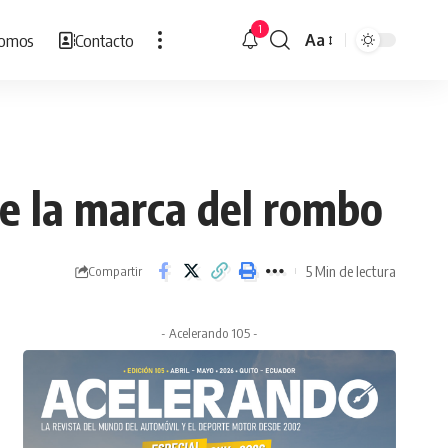
1
Somos
Contacto
Aa
Cambiar
tamaño
de
fuente
de la marca del rombo
5 Min de lectura
Compartir
- Acelerando 105 -