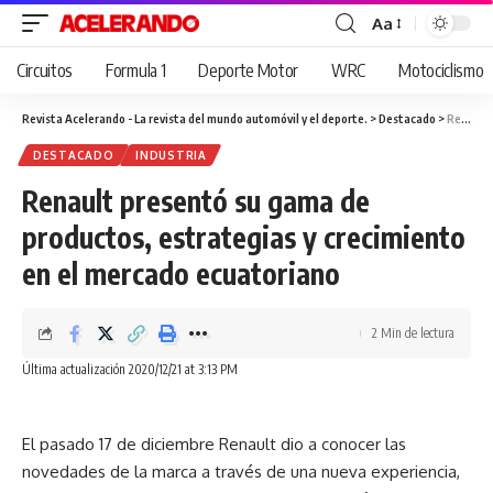
Aa
Cambiar
tamaño
Circuitos
Formula 1
Deporte Motor
WRC
Motociclismo
de
fuente
Revista Acelerando - La revista del mundo automóvil y el deporte.
>
Destacado
>
Renault presentó su gama de productos, estrategias y crecimiento en el mercado ecuatoriano
DESTACADO
INDUSTRIA
Renault presentó su gama de
productos, estrategias y crecimiento
en el mercado ecuatoriano
2 Min de lectura
Última actualización 2020/12/21 at 3:13 PM
El pasado 17 de diciembre Renault dio a conocer las
novedades de la marca a través de una nueva experiencia,