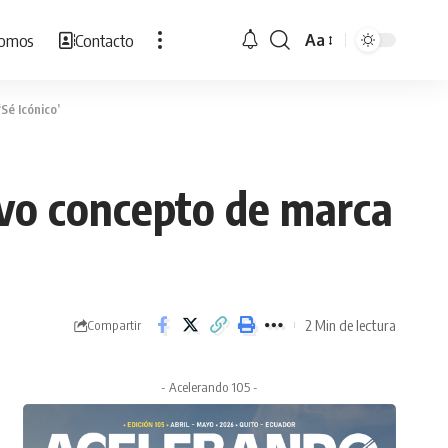
Somos
Contacto
Aa
Cambiar
tamaño
de
Sé Icónico’
fuente
vo concepto de marca
2 Min de lectura
Compartir
- Acelerando 105 -