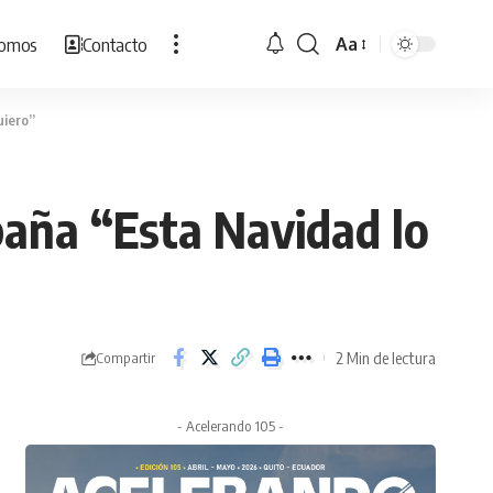
Somos
Contacto
Aa
Cambiar
tamaño
de
uiero”
fuente
paña “Esta Navidad lo
2 Min de lectura
Compartir
- Acelerando 105 -