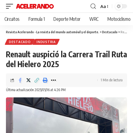
Aa
Cambiar
tamaño
Circuitos
Formula 1
Deporte Motor
WRC
Motociclismo
de
fuente
Revista Acelerando - La revista del mundo automóvil y el deporte.
>
Destacado
>
Renault auspició la Carrera Trail Ruta del Hielero 2025
DESTACADO
INDUSTRIA
Renault auspició la Carrera Trail Ruta
del Hielero 2025
1 Min de lectura
Última actualización 2025/05/16 at 4:26 PM