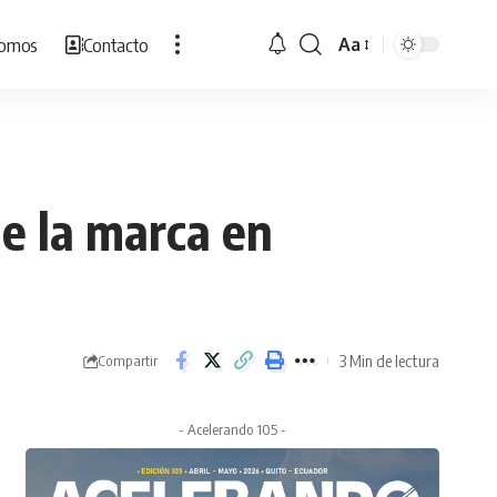
Somos
Contacto
Aa
Cambiar
tamaño
de
fuente
e la marca en
3 Min de lectura
Compartir
- Acelerando 105 -