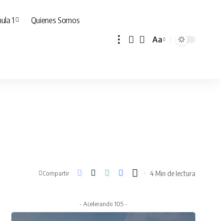
ula 1
Quienes Somos
Aa
Cambiar
tamaño
de
fuente
4 Min de lectura
Compartir
- Acelerando 105 -