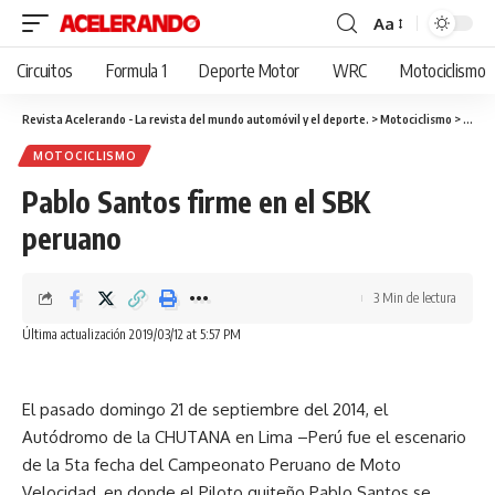
Aa
Cambiar
tamaño
Circuitos
Formula 1
Deporte Motor
WRC
Motociclismo
de
fuente
Revista Acelerando - La revista del mundo automóvil y el deporte.
>
Motociclismo
>
Pablo
MOTOCICLISMO
Pablo Santos firme en el SBK
peruano
3 Min de lectura
Última actualización 2019/03/12 at 5:57 PM
El pasado domingo 21 de septiembre del 2014, el
Autódromo de la CHUTANA en Lima –Perú fue el escenario
de la 5ta fecha del Campeonato Peruano de Moto
Velocidad, en donde el Piloto quiteño Pablo Santos se