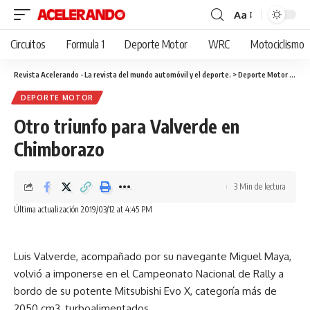
Aa
Cambiar
tamaño
Circuitos
Formula 1
Deporte Motor
WRC
Motociclismo
de
fuente
Revista Acelerando - La revista del mundo automóvil y el deporte.
>
Deporte Motor
>
Otro
DEPORTE MOTOR
Otro triunfo para Valverde en
Chimborazo
3 Min de lectura
Última actualización 2019/03/12 at 4:45 PM
Luis Valverde, acompañado por su navegante Miguel Maya,
volvió a imponerse en el Campeonato Nacional de Rally a
bordo de su potente Mitsubishi Evo X, categoría más de
2050 cm3, turboalimentados.