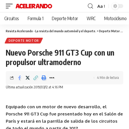
Aa
Cambiar
tamaño
Circuitos
Formula 1
Deporte Motor
WRC
Motociclismo
de
fuente
Revista Acelerando - La revista del mundo automóvil y el deporte.
>
Deporte Motor
>
Nuev
DEPORTE MOTOR
Nuevo Porsche 911 GT3 Cup con un
propulsor ultramoderno
4 Min de lectura
Última actualización 2019/03/12 at 4:16 PM
Equipado con un motor de nuevo desarrollo, el
Porsche 911 GT3 Cup fue presentado hoy en el Salón de
París y estará en la parrilla de salida de los circuitos
de todo el mundo a partir de 2017.