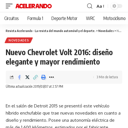
Aa
Cambiar
tamaño
Circuitos
Formula 1
Deporte Motor
WRC
Motociclismo
de
fuente
Revista Acelerando - La revista del mundo automóvil y el deporte.
>
Novedades
>
Nuevo Chevrolet Volt 2016: diseño elegante y mayor rendimiento
NOVEDADES
Nuevo Chevrolet Volt 2016: diseño
elegante y mayor rendimiento
3 Min de lectura
Última actualización 2019/03/07 at 2:57 PM
En el salón de Detroit 2015 se presentó este vehículo
híbrido enchufable que trae nuevas novedades en cuanto a
diseño y rendimiento. Posee una autonomía eléctrica de
más de 1 600 kilómetros, estimados por el fabricante.