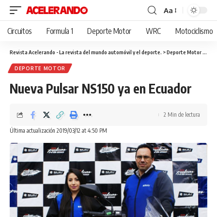
Aa
Cambiar
tamaño
Circuitos
Formula 1
Deporte Motor
WRC
Motociclismo
de
fuente
Revista Acelerando - La revista del mundo automóvil y el deporte.
>
Deporte Motor
>
Nuev
DEPORTE MOTOR
Nueva Pulsar NS150 ya en Ecuador
2 Min de lectura
Última actualización 2019/03/12 at 4:50 PM