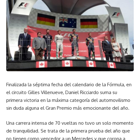
demostró la competitividad del innovador prototipo
híbrido.
Cómo fue la carrera para el prototipo número 1:
Mark Webber tomó la salida y se mantuvo en la tercera
plaza en los primeros giros, pero pronto dio caza a los Audi
que iban por delante. En la séptima vuelta adelantó al Audi
número 8 y se colocó segundo. Tras 16 vueltas pasó al Audi
número 7 y se puso líder. Después de 27 vueltas cedió el
volante a Brendon Hartley para un relevo doble. Con una
Finalizada la séptima fecha del calendario de la Fórmula, en
confortable ventaja de 44 segundos sobre el Audi número
el circuito Gilles Villenueve, Daniel Ricciardo suma su
7, Hartley entró a repostar y cambiar neumáticos al
primera victoria en la máxima categoría del automovilismo
cumplirse la vuelta 55. En la 71 se terminó la carrera para los
sin duda alguna el Gran Premio más emocionante del año.
actuales campeones del mundo, a causa de un fuerte
accidente cuando Hartley doblaba a un vehículo GT.
Una carrera intensa de 70 vueltas no tuvo un solo momento
de tranquilidad. Se trata de la primera prueba del año que
Cómo fue la carrera para el prototipo número 2:
no tienen como vencedor a un Mercedes y que corona a