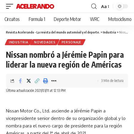
Aa
Cambiar
tamaño
Circuitos
Formula 1
Deporte Motor
WRC
Motociclismo
de
fuente
Revista Acelerando - La revista del mundo automóvil y el deporte.
>
Industria
>
Nissan nombró a Jérémie Papin para liderar la nueva región de Américas
INDUSTRIA
NOVEDADES
PERSONAJE
Nissan nombró a Jérémie Papin para
liderar la nueva región de Américas
3 Min de lectura
Última actualización 2021/03/11 at 12:13 PM
Nissan Motor Co., Ltd. asciende a Jérémie Papin a
vicepresidente senior dentro de su organización global y lo
nombra para el nuevo cargo de presidente para la región
Américas, a partir del 1° de abril de 2021.