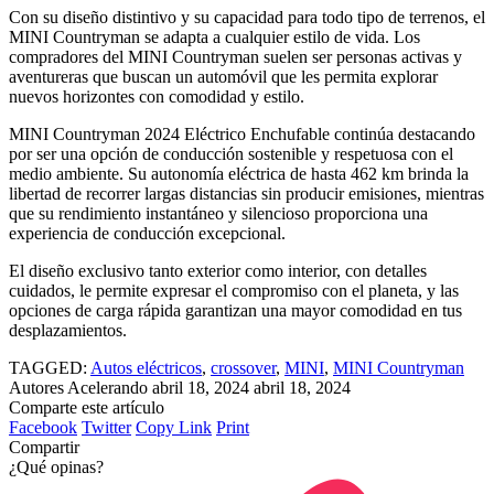
Con su diseño distintivo y su capacidad para todo tipo de terrenos, el
MINI Countryman se adapta a cualquier estilo de vida. Los
compradores del MINI Countryman suelen ser personas activas y
aventureras que buscan un automóvil que les permita explorar
nuevos horizontes con comodidad y estilo.
MINI Countryman 2024 Eléctrico Enchufable continúa destacando
por ser una opción de conducción sostenible y respetuosa con el
medio ambiente. Su autonomía eléctrica de hasta 462 km brinda la
libertad de recorrer largas distancias sin producir emisiones, mientras
que su rendimiento instantáneo y silencioso proporciona una
experiencia de conducción excepcional.
El diseño exclusivo tanto exterior como interior, con detalles
cuidados, le permite expresar el compromiso con el planeta, y las
opciones de carga rápida garantizan una mayor comodidad en tus
desplazamientos.
TAGGED:
Autos eléctricos
,
crossover
,
MINI
,
MINI Countryman
Autores Acelerando
abril 18, 2024
abril 18, 2024
Comparte este artículo
Facebook
Twitter
Copy Link
Print
Compartir
¿Qué opinas?