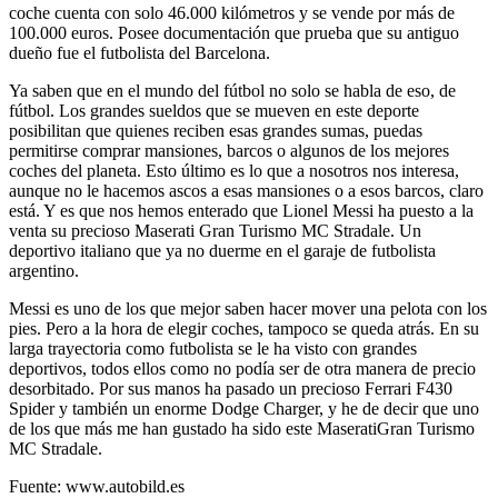
coche cuenta con solo 46.000 kilómetros y se vende por más de
100.000 euros. Posee documentación que prueba que su antiguo
dueño fue el futbolista del Barcelona.
Ya saben que en el mundo del fútbol no solo se habla de eso, de
fútbol. Los grandes sueldos que se mueven en este deporte
posibilitan que quienes reciben esas grandes sumas, puedas
permitirse comprar mansiones, barcos o algunos de los mejores
coches del planeta. Esto último es lo que a nosotros nos interesa,
aunque no le hacemos ascos a esas mansiones o a esos barcos, claro
está. Y es que nos hemos enterado que Lionel Messi ha puesto a la
venta su precioso Maserati Gran Turismo MC Stradale. Un
deportivo italiano que ya no duerme en el garaje de futbolista
argentino.
Messi es uno de los que mejor saben hacer mover una pelota con los
pies. Pero a la hora de elegir coches, tampoco se queda atrás. En su
larga trayectoria como futbolista se le ha visto con grandes
deportivos, todos ellos como no podía ser de otra manera de precio
desorbitado. Por sus manos ha pasado un precioso Ferrari F430
Spider y también un enorme Dodge Charger, y he de decir que uno
de los que más me han gustado ha sido este MaseratiGran Turismo
MC Stradale.
Fuente: www.autobild.es