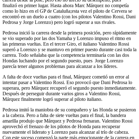
finalizó en primer lugar. Hasta ahora Marc Márquez no competía
como lo hizo en el GP de Cataluña;esta vez el piloto de Cervera se
encontró en un duelo a cuatro (con los pilotos Valentino Rossi, Dani
Pedrosa y Jorge Lorenzo) pero logró superar a sus rivales.
Pedrosa inició la carrera desde la primera posición, pero rápidamente
se vio superado por las dos Yamaha y Lorenzo impuso el ritmo en
las primeras vueltas. En el tercer Giro, el italiano Valentino Rossi
superó a Lorenzo y se mantuvo en primer puesto durante casi toda la
carrera. Todo señalaba que la competencia terminaría con las dos
Hondas luchando por el segundo puesto, pues Jorge Lorenzo
parecía tener algunos problemas para alcanzar a los líderes.
A falta de doce vueltas para el final, Márquez cometió un error al
intentar pasar a Valentino Rossi. Eso provocó que Dani Pedrosa lo
superara, pero Márquez recuperó el segundo puesto inmediatamente.
Después de perseguir durante varios giros a Valentino Rossi,
Márquez finalmente logró superar al piloto italiano.
Pedrosa imitó la maniobra de su compañero y las Honda se pusieron
a la cabeza. Pero a falta de siete vueltas para el final, la bandera
amarilla produjo que Márquez y Pedrosa frenaran. Valentino Rossi
aprovechó el frenazo de los pilotos de Honda para recuperar
nuevamente el liderato y Lorenzo para alcanzar al trío de cabeza.
Con este suceso comenzó la parte más emocionante de la carrera en