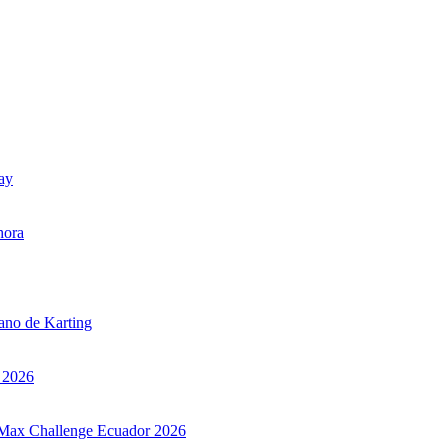
uay
hora
iano de Karting
r 2026
ax Max Challenge Ecuador 2026