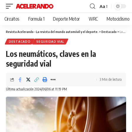
Aa
Cambiar
tamaño
Circuitos
Formula 1
Deporte Motor
WRC
Motociclismo
de
fuente
Revista Acelerando - La revista del mundo automóvil y el deporte.
>
Destacado
>
Los neumáticos, claves en la seguridad vial
DESTACADO
SEGURIDAD VIAL
Los neumáticos, claves en la
seguridad vial
3 Min de lectura
Última actualización 2024/06/06 at 11:19 PM