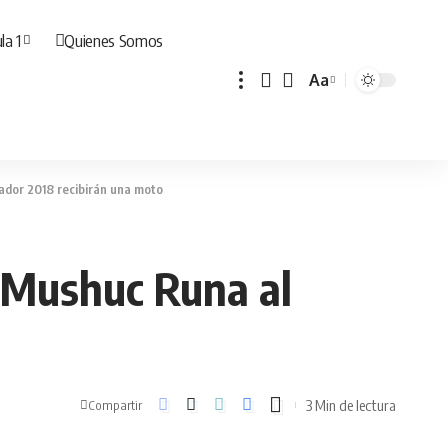
la 1
Quienes Somos
Aa
Cambiar
tamaño
de
fuente
ador 2018 recibirán una moto
a Mushuc Runa al
3 Min de lectura
Compartir