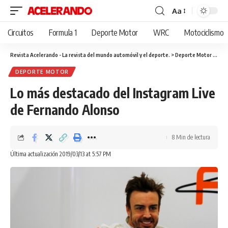
Aa
Cambiar
tamaño
Circuitos
Formula 1
Deporte Motor
WRC
Motociclismo
de
fuente
Revista Acelerando - La revista del mundo automóvil y el deporte.
>
Deporte Motor
>
Lo m
DEPORTE MOTOR
Lo más destacado del Instagram Live
de Fernando Alonso
8 Min de lectura
Última actualización 2019/03/13 at 5:57 PM