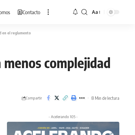
Somos
Contacto
Aa
Cambiar
tamaño
de
d en el reglamento
fuente
n menos complejidad
8 Min de lectura
Compartir
- Acelerando 105 -