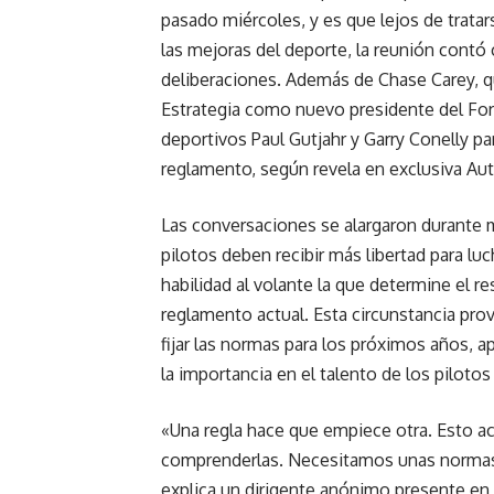
pasado miércoles, y es que lejos de tratars
las mejoras del deporte, la reunión contó 
deliberaciones. Además de Chase Carey, q
Estrategia como nuevo presidente del Fo
deportivos Paul Gutjahr y Garry Conelly para
reglamento, según revela en exclusiva Au
Las conversaciones se alargaron durante m
pilotos deben recibir más libertad para luch
habilidad al volante la que determine el re
reglamento actual. Esta circunstancia pro
fijar las normas para los próximos años, 
la importancia en el talento de los piloto
«Una regla hace que empiece otra. Esto aca
comprenderlas. Necesitamos unas normas c
explica un dirigente anónimo presente en 