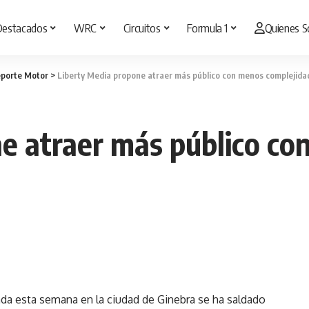
Destacados
WRC
Circuitos
Formula 1
Quienes 
porte Motor
>
Liberty Media propone atraer más público con menos complejida
e atraer más público co
ada esta semana en la ciudad de Ginebra se ha saldado