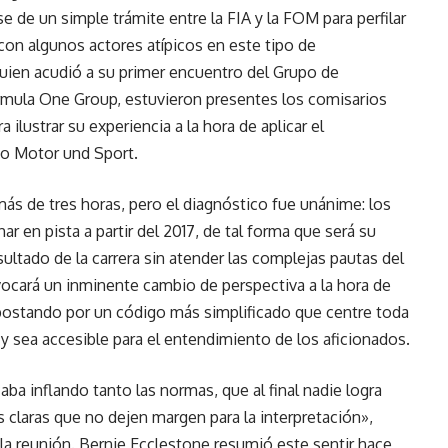
e de un simple trámite entre la FIA y la FOM para perfilar
con algunos actores atípicos en este tipo de
uien acudió a su primer encuentro del Grupo de
rmula One Group, estuvieron presentes los comisarios
 ilustrar su experiencia a la hora de aplicar el
to Motor und Sport.
ás de tres horas, pero el diagnóstico fue unánime: los
ar en pista a partir del 2017, de tal forma que será su
sultado de la carrera sin atender las complejas pautas del
vocará un inminente cambio de perspectiva a la hora de
apostando por un código más simplificado que centre toda
s y sea accesible para el entendimiento de los aficionados.
ba inflando tanto las normas, que al final nadie logra
laras que no dejen margen para la interpretación»,
la reunión. Bernie Ecclestone resumió este sentir hace