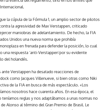
en la esencia del reglamento, sino en los límites que
Internacional.
ue la cúpula de la Fórmula 1, un amplio sector de pilotos
contra la agresividad de Max Verstappen, criticado
ejercer maniobras de adelantamiento. De hecho, la FIA
tados Unidos una nueva norma que prohibía
onoplaza en frenada para defender la posición, lo cual
mo una respuesta ‘anti-Verstappen’por su evidente
lo del holandés.
os ante Verstappen ha desatado reacciones de
dock como Jacques Villenueve, si bien otras como Niki
ctiva de la FIA en busca de más espectáculo. «Los
cíamos nosotros hace cuarenta años. En esa época, el
No teníamos reglas y nos adaptábamos a unas normas no
o de Alonso al término del Gran Premio de Brasil. Le