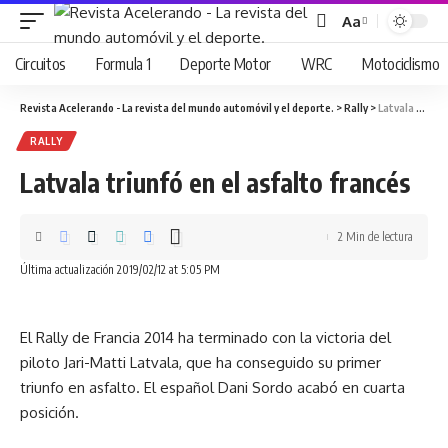
Aa
Cambiar
tamaño
Circuitos
Formula 1
Deporte Motor
WRC
Motociclismo
de
fuente
Revista Acelerando - La revista del mundo automóvil y el deporte.
>
Rally
>
Latvala triunfó en el asfalto francés
RALLY
Latvala triunfó en el asfalto francés
2 Min de lectura
Última actualización 2019/02/12 at 5:05 PM
El Rally de Francia 2014 ha terminado con la victoria del
piloto Jari-Matti Latvala, que ha conseguido su primer
triunfo en asfalto. El español Dani Sordo acabó en cuarta
posición.