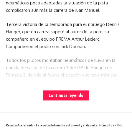
neumáticos poco adaptadas la situación de la pista
complicaron aún más la carrera de Juan Manuel.
Tercera victoria de la temporada para el noruego Dennis
Hauger, que en carrea superó al autor de la pole, su
compañero en el equipo PREMA Arthur Leclerc.
Compartieron el podio con Jack Doohan.
Todos los pilotos montaban neumáticos de lluvia en la
parrilla de salida de la carrera 3 del GP de Hungría de
Fórmula 3, debido al fuerte chaparrón que cayó minutos
antes de comenzar.
Continuar leyendo
Debido a las difíciles condiciones meteorológicas, los 30
pilotos dieron dos vueltas de formación tras el coche de
seguridad y luego hicieron una salida lanzada. La visibilidad
era casi nula, debido a la gran cortina de agua que
despedían los monoplazas. En la salida no hubo incidentes,
Revista Acelerando - La revista del mundo automóvil y el deporte.
>
Circuitos
>
Victoria de Darío Navarro, apagón tecnológico y gran susto por un vuelco en Yahuarcocha