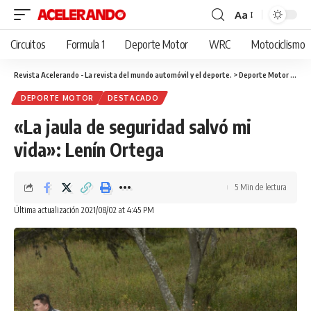
Aa
Cambiar
tamaño
Circuitos
Formula 1
Deporte Motor
WRC
Motociclismo
de
fuente
Revista Acelerando - La revista del mundo automóvil y el deporte.
>
Deporte Motor
>
«La 
DEPORTE MOTOR
DESTACADO
«La jaula de seguridad salvó mi
vida»: Lenín Ortega
5 Min de lectura
Última actualización 2021/08/02 at 4:45 PM