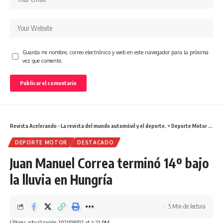
Guarda mi nombre, correo electrónico y web en este navegador para la próxima
vez que comente.
Revista Acelerando - La revista del mundo automóvil y el deporte.
>
Deporte Motor
>
Juan
DEPORTE MOTOR
DESTACADO
Juan Manuel Correa terminó 14º bajo
la lluvia en Hungría
5 Min de lectura
Última actualización 2021/08/02 at 4:21 PM