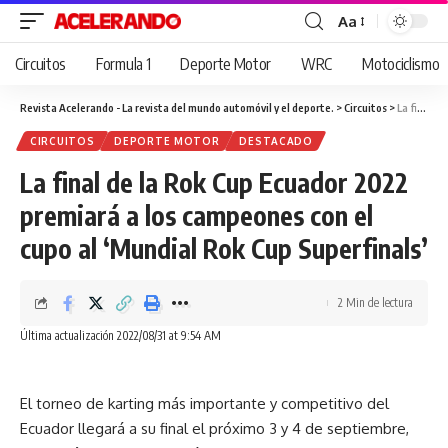
Aa
Cambiar
tamaño
Circuitos
Formula 1
Deporte Motor
WRC
Motociclismo
de
fuente
Revista Acelerando - La revista del mundo automóvil y el deporte.
>
Circuitos
>
La final de la Rok Cup Ecuador 2022 premiará a los campeones con el cupo al ‘Mundial Rok Cup Superfinals’
CIRCUITOS
DEPORTE MOTOR
DESTACADO
La final de la Rok Cup Ecuador 2022
premiará a los campeones con el
cupo al ‘Mundial Rok Cup Superfinals’
2 Min de lectura
Última actualización 2022/08/31 at 9:54 AM
El torneo de karting más importante y competitivo del
Ecuador llegará a su final el próximo 3 y 4 de septiembre,