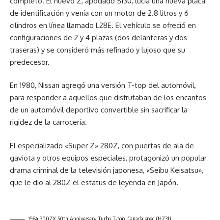
completo. El nuevo Z, apodado S130, lucía una nueva placa
de identificación y venía con un motor de 2.8 litros y 6
cilindros en línea llamado L28E. El vehículo se ofreció en
configuraciones de 2 y 4 plazas (dos delanteras y dos
traseras) y se consideró más refinado y lujoso que su
predecesor.
En 1980, Nissan agregó una versión T-top del automóvil,
para responder a aquellos que disfrutaban de los encantos
de un automóvil deportivo convertible sin sacrificar la
rigidez de la carrocería.
El especializado «Super Z» 280Z, con puertas de ala de
gaviota y otros equipos especiales, protagonizó un popular
drama criminal de la televisión japonesa, «Seibu Keisatsu»,
que le dio al 280Z el estatus de leyenda en Japón.
1984 300ZX 50th Anniversary Turbo T-top, Canada spec (HZ31)