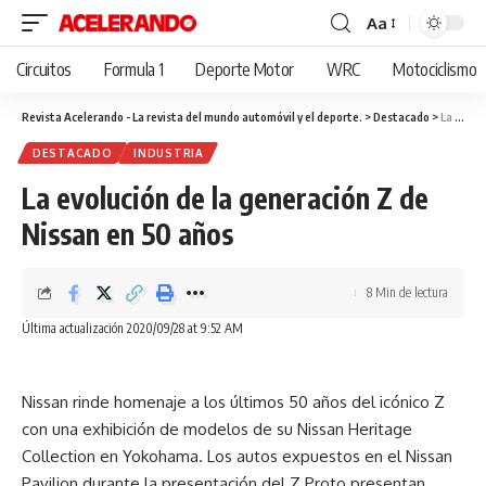
Aa
Cambiar
tamaño
Circuitos
Formula 1
Deporte Motor
WRC
Motociclismo
de
fuente
Revista Acelerando - La revista del mundo automóvil y el deporte.
>
Destacado
>
La evolución de la generación Z de Nissan en 50 años
DESTACADO
INDUSTRIA
La evolución de la generación Z de
Nissan en 50 años
8 Min de lectura
Última actualización 2020/09/28 at 9:52 AM
Nissan rinde homenaje a los últimos 50 años del icónico Z
con una exhibición de modelos de su Nissan Heritage
Collection en Yokohama. Los autos expuestos en el Nissan
Pavilion durante la presentación del Z Proto presentan