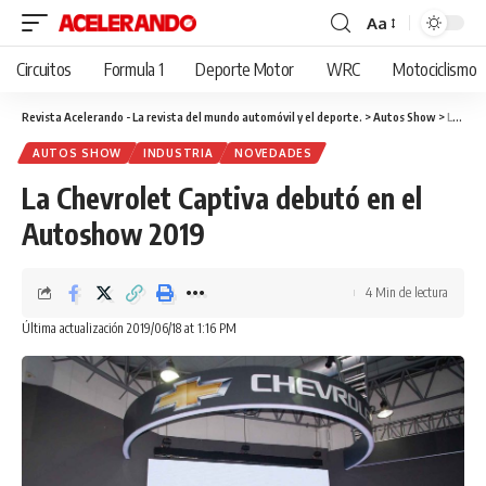
Aa
Cambiar
tamaño
Circuitos
Formula 1
Deporte Motor
WRC
Motociclismo
de
fuente
Revista Acelerando - La revista del mundo automóvil y el deporte.
>
Autos Show
>
La Chevrolet Captiva debutó en el Autoshow 2019
AUTOS SHOW
INDUSTRIA
NOVEDADES
La Chevrolet Captiva debutó en el
Autoshow 2019
4 Min de lectura
Última actualización 2019/06/18 at 1:16 PM