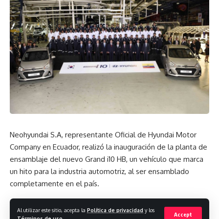
¿Qué opinas?
Love
Sad
Happy
Sleepy
0
0
0
0
Dejar un comentario
Neohyundai S.A, representante Oficial de Hyundai Motor
Company en Ecuador, realizó la inauguración de la planta de
ensamblaje del nuevo Grand i10 HB, un vehículo que marca
un hito para la industria automotriz, al ser ensamblado
completamente en el país.
El evento se desarrolló con la presencia del primer ministro
Al utilizar este sitio, acepta la
Política de privacidad
y los
Accept
Términos de uso
.