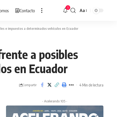
1
Somos
Contacto
Aa
Cambiar
tamaño
de
celes e impuestos a determinados vehículos en Ecuador
fuente
frente a posibles
los en Ecuador
4 Min de lectura
Compartir
- Acelerando 105 -