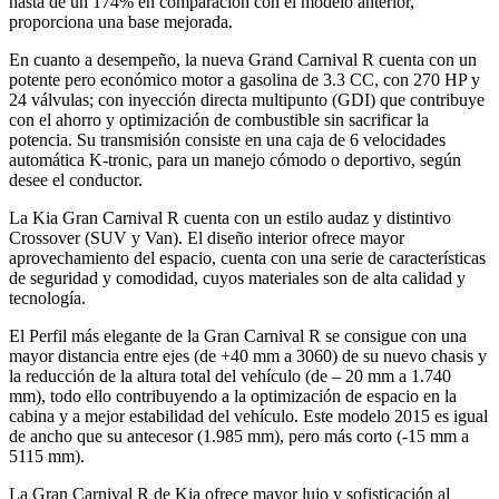
hasta de un 174% en comparación con el modelo anterior,
proporciona una base mejorada.
En cuanto a desempeño, la nueva Grand Carnival R cuenta con un
potente pero económico motor a gasolina de 3.3 CC, con 270 HP y
24 válvulas; con inyección directa multipunto (GDI) que contribuye
con el ahorro y optimización de combustible sin sacrificar la
potencia. Su transmisión consiste en una caja de 6 velocidades
automática K-tronic, para un manejo cómodo o deportivo, según
desee el conductor.
La Kia Gran Carnival R cuenta con un estilo audaz y distintivo
Crossover (SUV y Van). El diseño interior ofrece mayor
aprovechamiento del espacio, cuenta con una serie de características
de seguridad y comodidad, cuyos materiales son de alta calidad y
tecnología.
El Perfil más elegante de la Gran Carnival R se consigue con una
mayor distancia entre ejes (de +40 mm a 3060) de su nuevo chasis y
la reducción de la altura total del vehículo (de – 20 mm a 1.740
mm), todo ello contribuyendo a la optimización de espacio en la
cabina y a mejor estabilidad del vehículo. Este modelo 2015 es igual
de ancho que su antecesor (1.985 mm), pero más corto (-15 mm a
5115 mm).
La Gran Carnival R de Kia ofrece mayor lujo y sofisticación al